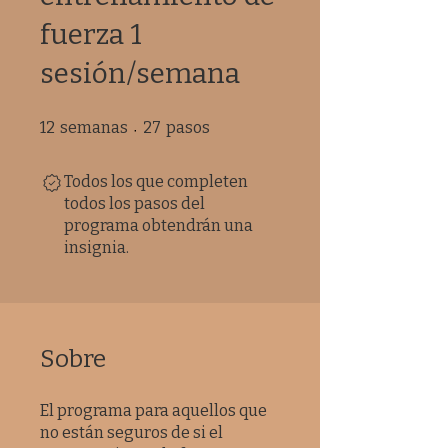
fuerza 1
sesión/semana
12 semanas
27 pasos
12
semanas
27
pasos
Todos los que completen
todos los pasos del
programa obtendrán una
insignia.
Sobre
El programa para aquellos que
no están seguros de si el