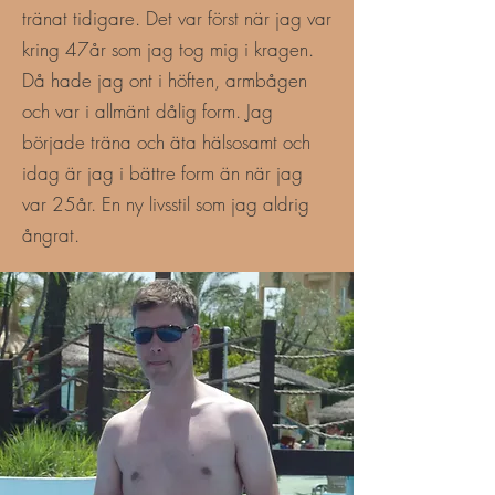
tränat tidigare. Det var först när jag var
kring 47år som jag tog mig i kragen.
Då hade jag ont i höften, armbågen
och var i allmänt dålig form. Jag
började träna och äta hälsosamt och
idag är jag i bättre form än när jag
var 25år. En ny livsstil som jag aldrig
ångrat.