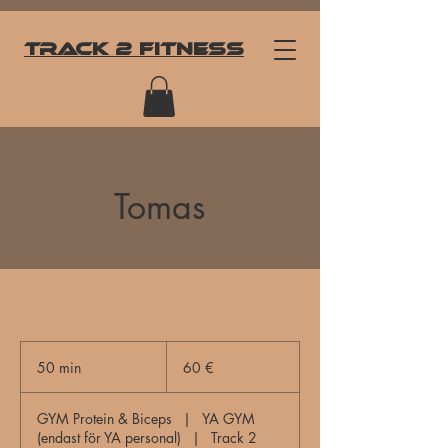
Track
2 Fitness
Tomas
60
euro
50 min
5
60 €
0
m
GYM Protein & Biceps
|
YA GYM
i
(endast för YA personal)
|
Track 2
n